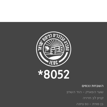
8052*
השבחת נכסים
שער הפארק - הוד השרון
קניון לב חדרה
בן פורת - נס ציונה