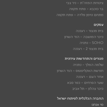
צינורות המזה"ת - ניר צבי
בר כוכבא - פתח תקווה
מתחם נוימן פלדה - פתח תקווה
עסקים
בית מנצור - רעננה
כיכר המושבה - הוד השרון
SOHO - נתניה
בית מנצור 2 - רעננה
מגורים והתחדשות עירונית
שלמה המלך - נתניה
חורשת האקליפטוס - הוד השרון
אחד העם - רעננה
שער הפרחים - כפר סבא
כיכר צהלון - תל אביב
החברה הכלכלית לפיתוח ישראל
מי אנחנו