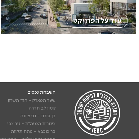
עוד על הפרויקט
השבחת נכסים
שער הפארק - הוד השרון
קניון לב חדרה
בן פורת - נס ציונה
צינורות המזה"ת - ניר צבי
בר כוכבא - פתח תקווה