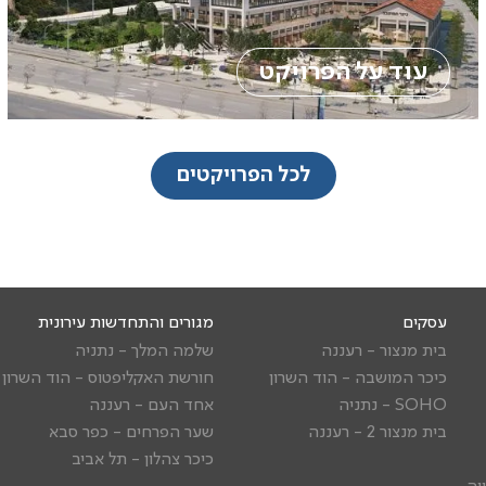
עוד על הפרויקט
לכל הפרויקטים
עסקים
מגורים והתחדשות עירונית
בית מנצור - רעננה
שלמה המלך - נתניה
כיכר המושבה - הוד השרון
חורשת האקליפטוס - הוד השרון
SOHO - נתניה
אחד העם - רעננה
בית מנצור 2 - רעננה
שער הפרחים - כפר סבא
כיכר צהלון - תל אביב