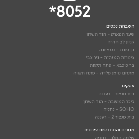
8052*
השבחת נכסים
שער הפארק - הוד השרון
קניון לב חדרה
בן פורת - נס ציונה
צינורות המזה"ת - ניר צבי
בר כוכבא - פתח תקווה
מתחם נוימן פלדה - פתח תקווה
עסקים
בית מנצור - רעננה
כיכר המושבה - הוד השרון
SOHO - נתניה
בית מנצור 2 - רעננה
מגורים והתחדשות עירונית
שלמה המלך - נתניה