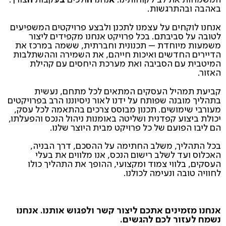
המשמחות את לב לקוחותינו.
א
נחנו
ה
ולכים
ב
עקבות
ה
צורך.
באהבה ובהתרגשות.
אנחנו לוקחים על עצמנו לתכנן ולבצע פרויקטים המשפיעים
לטובה על סביבתם. בכל פרויקט אנחנו מקפידים ליצור
משמעות מיוחדת – תכנונית וחברתית, ששמה במרכז את
הדיירים החדשים ואיכות חייהם, את השמירה וההשתלבות
המיטבית עם הסביבה ואת מערכת היחסים עם קהילת
האזור.
קביעת תמהיל העסקים המתאים לכל מתחם, נעשית
בתהליך מובנה שפותח על ידנו לאור ניסיוננו הרב בפרויקטים
מעורבי שימושים. תכנון מבוסס צרכים בהתאמה לכל עסק,
יכולת ביצוע קפדנית ושליטה באומנות ניהול הנכס והפעלתו,
הם ליבו הפועם של כל פרויקט מבית היוצר שלנו.
בכל התהליך, משלב החתימה על ההסכם, דרך הבניה,
האכלוס ועד לשלב רישום הנכס, אנו מלווים את בעלי
העסקים, בלווי צמוד ומקצועי, ההופך את התהליך כולו
לחוויה טובה ונעימה לכולנו.
אנחנו מזמינים אתכם ליצור קשר ולפגוש אותנו.
אנחנו
נשמח לעזור לכם להגשים.